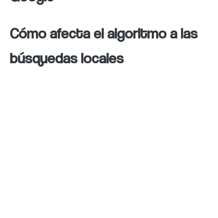
Cómo afecta el algoritmo a las
búsquedas locales
El algoritmo también tiene un impacto
significativo en las búsquedas locales.
Cuando los usuarios realizan consultas con
intención local, es decir, cuando buscan
productos, servicios o información
relacionada con lugares cercanos a su
ubicación, el algoritmo de google ajusta los
resultados para mostrar contenido más