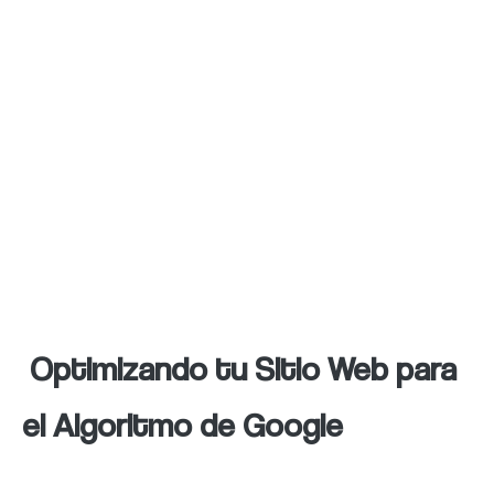
buen posicionamiento en Google. Los
algoritmo de búsqueda valoran el contenido
único, informativo y relevante que satisface
las necesidades de los usuarios. Asimismo,
mantener el sitio actualizado con contenido
fresco y relevante también es fundamental
para mejorar su posición en los resultados de
búsqueda.
Optimizando tu Sitio Web para
el Algoritmo de Google