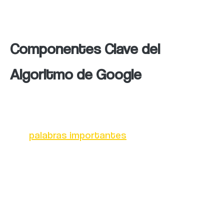
más amplia y comprometida.
Componentes Clave del
Algoritmo de Google
1. Palabras Clave y Relevancia
Las
palabras importantes
juegan un papel
crucial en el algoritmo de Google. Cuando los
usuarios realizan búsquedas, Google analiza
el contenido de las páginas web en busca de
palabras relevantes. Para optimizar tu
página, es esencial realizar una investigación