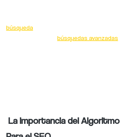
la búsqueda para determinar qué páginas
web se muestran en los resultados de
búsqueda
y en qué orden. Además, también
se pueden realizar
búsquedas avanzadas
que
permiten a los usuarios obtener resultados
más específicos y relevantes según sus
necesidades. El se basa en varios factores y
se actualiza periódicamente para mejorar la
calidad de los resultados y combatir el spam
y el contenido de baja calidad.
La importancia del Algoritmo
Para el SEO