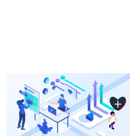
autoridad se construye a través de la
obtención de links de calidad (backlinks) de
otros sitios relevantes y respetados.
Cuantas más páginas relevantes vinculen a
un sitio, mayor será su autoridad en el
algoritmo.