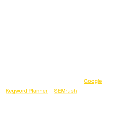
Ahora que comprendemos los componentes
clave del algoritmo de Google, es hora de
organizar tu pagina para mejorar su
clasificación. Aquí hay algunas estrategias
efectivas:
1. Investigación de Palabras Clave
Realiza una investigación exhaustiva
utilizando herramientas como
Google
Keyword Planner
o
SEMrush
. Identifica las
palabras clave relevantes para tu nicho y
úsalas de manera estratégica en el
contenido de tu pagina web.