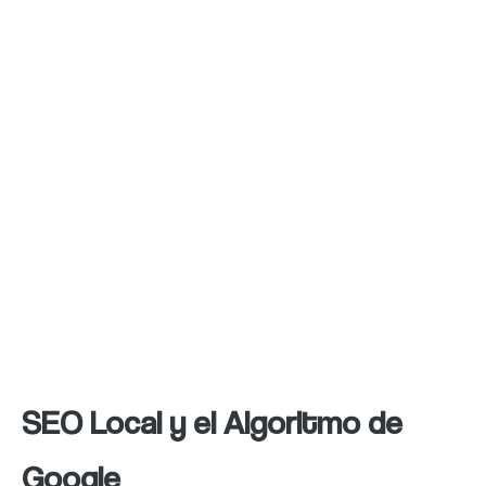
escritorio. Facilita la navegación y mejora la
accesibilidad para tus visitantes.
4. Construcción de links de Calidad
Busca oportunidades para obtener
conexiones de páginas relevantes y de alta
autoridad en tu industria. Las entrantes de
calidad pueden aumentar la autoridad de tu
dominio y mejorar tu posición en los
resultados.
SEO Local y el Algoritmo de
Google