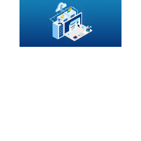
El algoritmo analiza diversos factores para
clasificar y posicionar las páginas web. Entre
ellos se encuentran la relevancia y calidad del
contenido, la estructura del sitio, la velocidad
de carga, la usabilidad en dispositivos móviles
y la cantidad y calidad de los enlaces que
apuntan hacia la página (backlinks).
Es vital tener en cuenta que los algoritmos