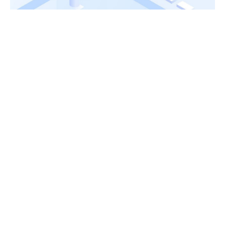
La eperiencia (UX) es un factor cada vez
más importante en el algoritmo. Las
busquedas en google valoran la facilidad de
uso y la satisfacción del usuario al
interactuar con un sitio . Esto incluye
aspectos como la velocidad de carga, el
diseño responsivo para dispositivos móviles,
la navegación intuitiva, la seguridad del sitio
y la calidad del contenido. Un buen UX
aumenta el tiempo de permanencia del
usuario en el sitio y disminuye la tasa de
rebote, lo que indica que el contenido es