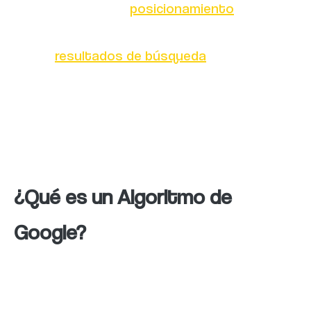
fundamental en el
posicionamiento
web y
afecta directamente el ranking de los sitios
en los
resultados de búsqueda
. En este
artículo, exploraremos los algoritmos, sus
componentes clave y cómo optimizar tu
sitio para obtener una clasificación más
alta.
¿Qué es un Algoritmo de
Google?
Un algoritmo de Google es un conjunto de
reglas y fórmulas matemáticas que utiliza