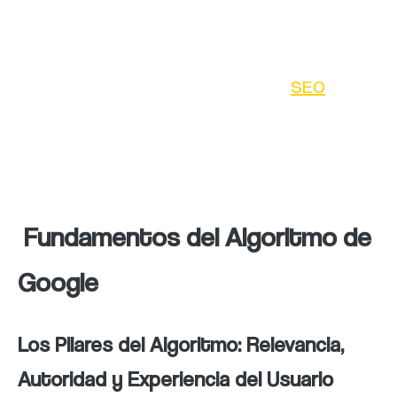
de la busqueda en la web, como el de Google,
son secretos y cambian constantemente.
Esto significa que las técnicas de
SEO
que
funcionaban en el pasado pueden volverse
obsoletas y, en algunos casos, incluso
perjudiciales para el posicionamiento actual.
Fundamentos del Algoritmo de
Google
Los Pilares del Algoritmo: Relevancia,
Autoridad y Experiencia del Usuario