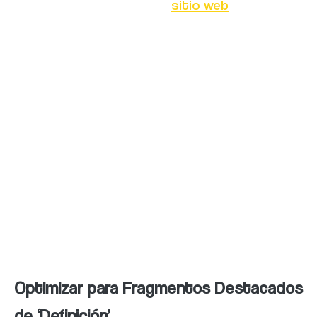
velocidad de carga de tu
sitio web
. Al instalar
y configurar un complemento de
almacenamiento en caché, se crean
versiones estáticas de tus páginas, lo que
reduce la carga en tu servidor y acelera la
entrega de contenido a los visitantes. Esto
resulta en una mejor experiencia para los
usuarios y puede ayudar a mejorar tu
clasificación en los motores de búsqueda, ya
que la velocidad de carga del sitio es un
factor importante en el SEO.
Optimizar para Fragmentos Destacados
de ‘Definición’