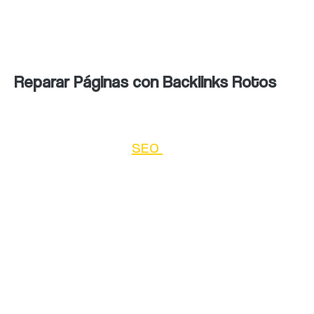
calidad que atraiga más enlaces hacia tu
propio sitio.
Reparar Páginas con Backlinks Rotos
Los backlinks rotos pueden afectar
negativamente tu
SEO
y la experiencia del
usuario. Es importante identificar y reparar
los enlaces rotos en tu sitio web. Al corregir
estos enlaces, mejoras la navegabilidad de tu
sitio y evitas que los visitantes se
encuentren con páginas de error. Además, los
motores de búsqueda valoran los sitios web