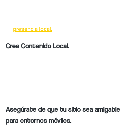
actividades locales para establecer
conexiones con tu comunidad y fortalecer
tu
presencia local.
Crea Contenido Local.
Genera contenido relevante y específico para
tu audiencia local, resaltando características
y aspectos únicos de tu ubicación
geográfica.
Asegúrate de que tu sitio sea amigable
para entornos móviles.