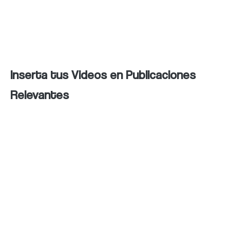
También es útil estructurar tu contenido de
manera clara, con encabezados y párrafos
bien organizados.
Inserta tus Videos en Publicaciones
Relevantes
Una forma efectiva de promocionar tus
videos y aumentar su visibilidad es
insertarlos en publicaciones relevantes de tu
blog o sitio web. Al incorporar videos en tus
publicaciones, proporcionas contenido
multimedia adicional que enriquece la