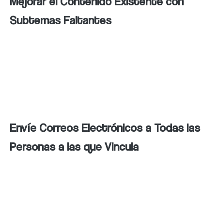
Mejorar el Contenido Existente con
Subtemas Faltantes
Analiza tu contenido existente y busca
oportunidades para agregar información
adicional sobre subtemas relacionados que
puedan ser relevantes para tu audiencia.
Envíe Correos Electrónicos a Todas las
Personas a las que Vincula
Mantén una comunicación constante con las
personas y empresas con las que te
relacionas, enviando correos electrónicos