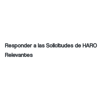
tus publicaciones de blog como vídeos,
estás ampliando el alcance de tu contenido
y diversificando tus canales de
comunicación.
Responder a las Solicitudes de HARO
Relevantes
HARO (Help a Reporter Out) es una
plataforma en la que periodistas y blogueros
solicitan fuentes y expertos para sus
artículos. Responder a solicitudes relevantes
en HARO puede brindarte la oportunidad de