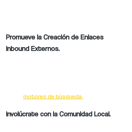
de los usuarios y mejorar la indexación por
parte de los motores de búsqueda.
Promueve la Creación de Enlaces
Inbound Externos.
Trabaja en la generación de enlaces externos
de calidad hacia tu sitio web para aumentar
su autoridad y mejorar su posicionamiento
en los
motores de búsqueda.
Involúcrate con la Comunidad Local.
Participa activamente en eventos y