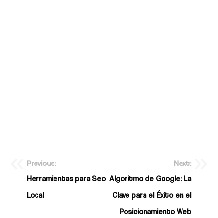
experiencia del usuario y mantiene a los
visitantes más tiempo en tu sitio. Además,
los videos también pueden ayudar a explicar
conceptos complejos de manera más visual y
atractiva. Asegúrate de elegir publicaciones
relevantes donde tus videos complementen
el contenido existente y proporcionen un
valor adicional a los lectores.
Previous:
Next:
Herramientas para Seo
Algoritmo de Google: La
Local
Clave para el Éxito en el
Posicionamiento Web