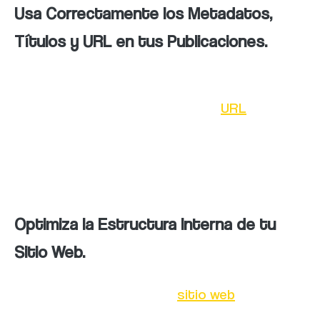
Usa Correctamente los Metadatos,
Títulos y URL en tus Publicaciones.
Optimiza tus publicaciones en línea
utilizando metadatos, títulos y
URL
relevantes para mejorar la visibilidad de tu
contenido y su posicionamiento en los
motores de búsqueda.
Optimiza la Estructura Interna de tu
Sitio Web.
Organiza y estructura tu
sitio web
de manera
clara y coherente para facilitar la navegación