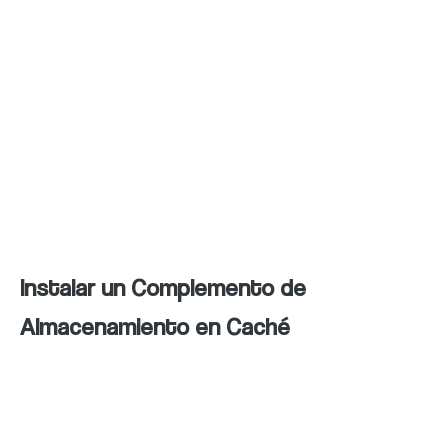
recursos relacionados. Esto no solo mejora
la experiencia del usuario, ya que pueden
hacer clic en las imágenes para obtener más
información, sino que también aumenta la
probabilidad de que otros sitios web utilicen
tus imágenes y te proporcionen enlaces
hacia tu sitio.
Instalar un Complemento de
Almacenamiento en Caché
Un complemento de almacenamiento en
caché es una herramienta que mejora la