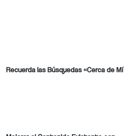
Adaptar tu sitio web para que sea
compatible y fácil de navegar en dispositivos
móviles es esencial, ya que la mayoría de las
búsquedas ahora se realizan desde
smartphones.
Recuerda las Búsquedas «Cerca de Mí
Optimiza tu presencia en línea para las
búsquedas “cerca de mí”, asegurándose de
incluir información local en tu contenido y
etiquetas relevantes.