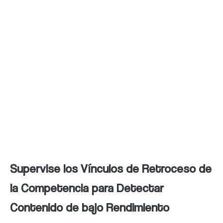
obtener cobertura en publicaciones
importantes y aumentar tu visibilidad como
experto en tu industria. Al proporcionar
información valiosa y relevante en respuesta
a estas solicitudes, pueden establecer
relaciones con periodistas y obtener
menciones y enlaces hacia tu sitio web, lo
que mejora tu autoridad y clasificación en los
motores de búsqueda.
Supervise los Vínculos de Retroceso de
la Competencia para Detectar
Contenido de bajo Rendimiento