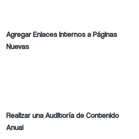
con actualizaciones, ofertas especiales y
noticias relevantes.
Agregar Enlaces Internos a Páginas
Nuevas
Cuando crees nuevas páginas en tu sitio web,
asegúrate de agregar enlaces internos
desde otras páginas relevantes para mejorar
la navegación y la experiencia del usuario.
Realizar una Auditoría de Contenido
Anual