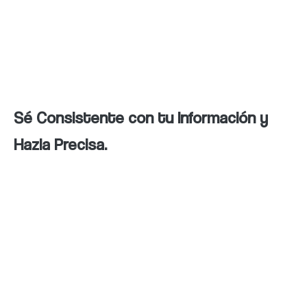
actualizados con información precisa y
relevante sobre tu empresa, productos y
servicios para generar interés y atraer a tu
audiencia objetivo.
Sé Consistente con tu Información y
Hazla Precisa.
Asegúrate de proporcionar información
coherente y precisa en todos tus canales de
comunicación, tanto en tu sitio web como en
tus perfiles de redes sociales, para generar
confianza en tu audiencia.