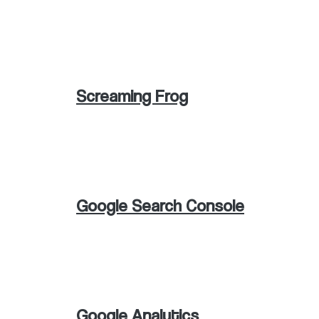
Contamos con una amplia variedad de
mencionaré las más usadas por los us
Screaming Frog
Es una herramienta bastante avanzada 
que nos facilita una amplia cantidad 
Google Search Console
Es una herramienta del gran buscador
canal orgánico, facilitando información 
Google Analytics