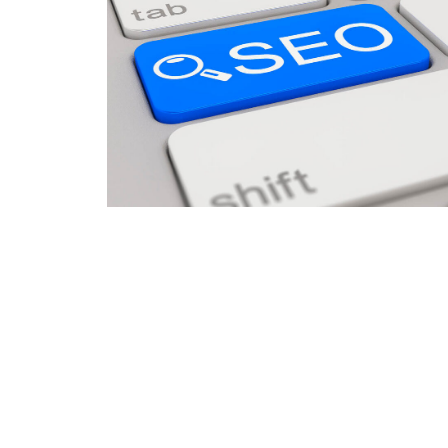
web para saber si es óptima o s
la web del negocio, servicio o pr
Área Técnica:
En esta parte pod
URLs del proyecto o enlaces inte
estudio en dos puntos que son 
Cuando hablamos del área de rastreo, 