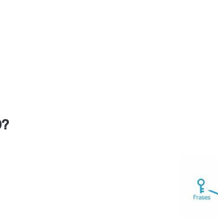
ran posicionarse en pocos meses y empiezan a vend
onde conocerás el estado de tu sitio web y que 
O?
ntes aspectos que perjudican
cionamiento web. Su principal objetivo
mas que afectan el ranking de una