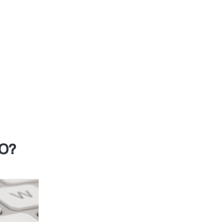
 los siguientes factores:
iante palabras claves en tus contenidos se lograr
rategia importante para tu página web.
 herramienta impulsarás de manera positiva tu marc
ptimizar tu blog o tu sitio web es importante por
ientes y subir posiciones en la búsqueda de Google
EO?
No existe una manera específica de có