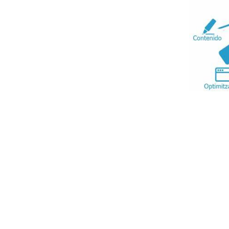
sario evaluar el enfoque de la web
 Cómo, asegurar la navegabilidad de la
r la marca mediante un contenido
herramientas SEO
y las estrategias del
ales.
n buena parte en posicionar tu sitio web emplean
as redes sociales. Para ello, es necesario cumplir
ecer en las primeras búsquedas de Google
, logran