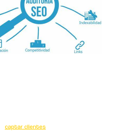
do diferentes herramientas
, para así
 una metodología para destacar en la
do
captar clientes
potenciales, para