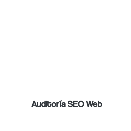
Para obtener una optimización es nece
para así, cumplir aspectos relevantes.
página web, esto ayudará a consolida
fresco y único, sin dejar a un lado las
marketing en las diferentes redes soci
También, la
auditoría SEO se enfoca e
favorecer el éxito de una empresa en l
web frente a la diversidad que hay.
Auditoría SEO Web
Con la
mejor estrategia lograrás apar