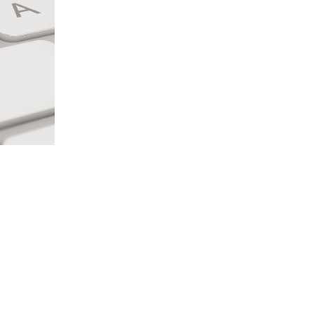
pero siempre hay que analizar estas á
Analítica Web:
En este paso se da conoc
conversiones del proyecto, resulta de 
Analytics para evaluar cada segmento.
Arquitectura Web:
En la auditoría SEO s
i es necesario desarrollar más ampliaciones para 
oducto.
emos emplear herramientas como Screaming Frog p
rnos, esto nos permite iniciar un análisis y clasif
rastreo e indexación.
nos referimos a: