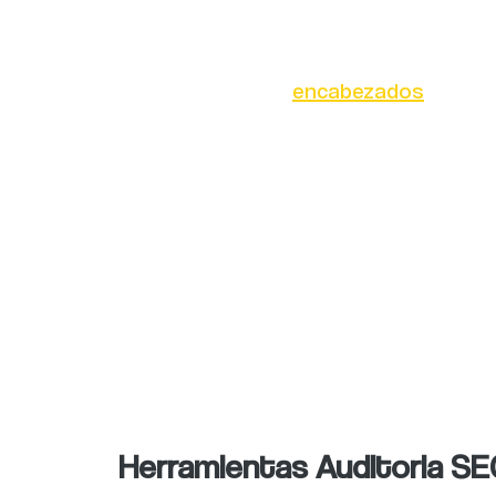
Realizar una revisión de las in
Console.
Revisión de
encabezados
, mante
Similaridades es verificar una c
Mediante Google, se puede identi
Área de Popularidad:
En esta fase
analiza toda la estrategia y rec
entre otras cosas.
Análisis Móvil:
Google Analytics n
móvil, dentro de la auditoría SE
rápida.
Herramientas Auditoria S