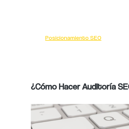
ellos es fundamental tomar en cuenta
Análisis de palabras claves
: Med
con mayor facilidad. Es una est
Posicionamiento SEO
: Con esta
internet.
Mejoras en tiempos de carga
: O
en la web, permitiendo captar cl
¿Cómo Hacer Auditoría S