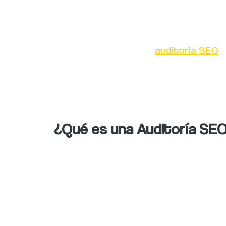
Si deseas saber por qué las webs log
necesario realizar una
auditoría SEO
.
D
con éxito en Google
.
¿Qué es una Auditoría SE
Es un análisis que detalla los difere
ocasionando que tu sitio no gane posi
es
diagnosticar los diferentes proble
página web.