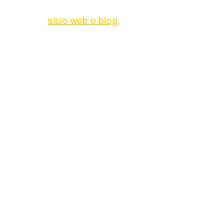
rocesos del
sitio web o blog,
aquí te
iza un crawler, un motor de búsqueda
sico y no es complicado de usar.
todo lo que esté relacionado con el