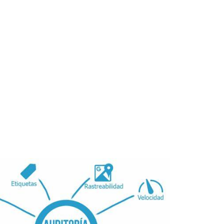
er con facilidad, entonces es
se debe hacer para poder
posicionarla