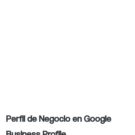
competir en igualdad de condiciones, mejorar
su reputación en línea y atraer tráfico de alta
calidad a sus sitios web. En última instancia,
alinearse con las intenciones de búsqueda
locales y proporcionar información relevante
y precisa beneficia tanto a los usuarios
como a los negocios, creando una
experiencia positiva para los consumidores y
fomentando el crecimiento y éxito de las
empresas a nivel local.
Perfil de Negocio en Google
Business Profile