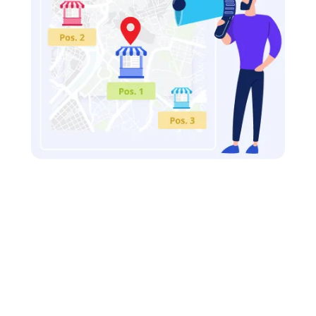
Además de proporcionar datos básicos, el
perfil de Google Business profile también
permite a los negocios agregar fotos,
publicaciones, responder a reseñas y mostrar
actualizaciones relevantes para mantener a
los clientes informados. Un perfil bien
gestionado y completo puede mejorar el