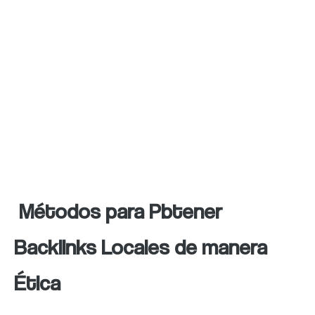
comunidad para atraer nuevos usuarios.
Invertir en obtener backlinks locales
relevantes y de alta calidad es una
estrategia efectiva para fortalecer la
presencia en línea de un negocio local y
atraer a más clientes potenciales.
Métodos para Pbtener
Backlinks Locales de manera
Ética