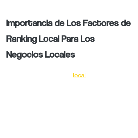
Importancia de Los Factores de
Ranking Local Para Los
Negocios Locales
Los factores de ranking
local
son de suma
importancia para los negocios locales debido
a que influyen directamente en su visibilidad
y posicionamiento en los resultados de los
buscadores como Google. A continuación, se
destacan algunas razones que resaltan su
importancia: