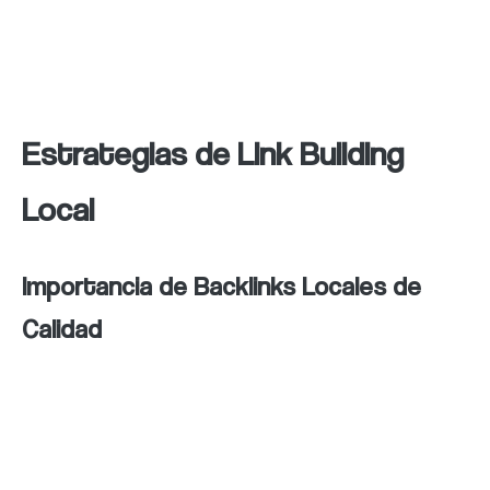
crecimiento y éxito del negocio.
Estrategias de Link Building
Local
Importancia de Backlinks Locales de
Calidad
Los backlinks locales de calidad son enlaces
que provienen de páginas digitales locales
relevantes y confiables hacia tu propio sitio