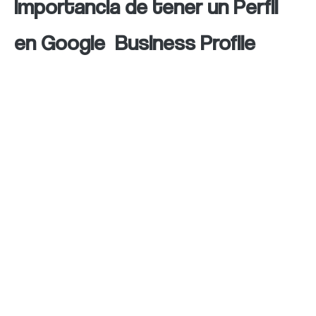
Importancia de tener un Perfil
en Google Business Profile
Tener un perfil en Google Business profile es
de suma importancia para cualquier empresa.
Esta plataforma ofrece una serie de
beneficios que permiten mejorar su visibilidad
en línea y conectar de manera efectiva con la
audiencia local.
En primer lugar, el perfil en Google Business
profile asegura que el negocio aparezca en
los resultados de búsqueda locales y en