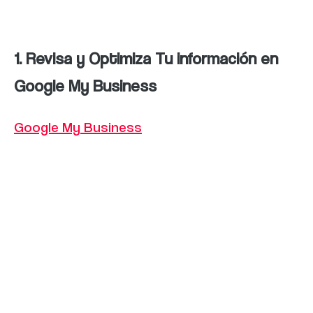
los resultados de búsqueda:
1. Revisa y Optimiza Tu información en
Google My Business
Google My Business
es una herramienta SEO
gratuita de Google que te permite crear una
ficha de negocio con información relevante
para los usuarios, como la dirección, horario
de atención, número de teléfono y reseñas
de clientes. Asegúrate de tener una ficha de
Google My Business actualizada y
optimizada con información relevante y fotos