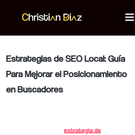
MENU
Christian Diaz
Consultor SEO
Estrategias de SEO Local: Guía
Para Mejorar el Posicionamiento
en Buscadores
Si tienes un negocio físico o prestas
servicios en una ubicación específica, debes
saber que una buena
estrategia de