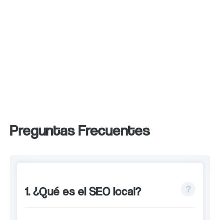
encontrarte más fácilmente. Además, crea
contenido relevante y obtén enlaces locales
de calidad para mejorar tu posicionamiento.
No olvides solicitar reseñas de clientes
locales y asegurarte de que tu sitio web
esté optimizado para dispositivos móviles.
Preguntas Frecuentes
1. ¿Qué es el SEO local?