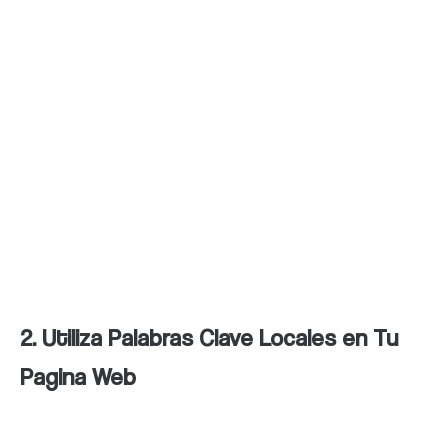
de alta calidad. Además, responde a las
reseñas de los clientes y actualiza tu
información regularmente para mejorar el
posicionamiento de tu negocio en los
resultados de búsqueda. Si deseas mejorar
aún más el SEO de tu negocio, considera
crear una estrategia de SEO local efectiva
para aumentar tu visibilidad en tu área
geográfica.
2. Utiliza Palabras Clave Locales en Tu
Pagina Web
Para mejorar tu posicionamiento en los