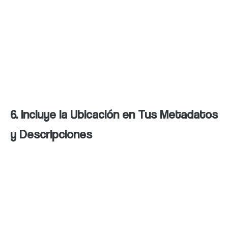
navegación adaptados a las pantallas
pequeñas. Una página web lenta o que no se
adapta a los dispositivos móviles puede
afectar negativamente tu posicionamiento
en los motores de búsqueda.
6. Incluye la Ubicación en Tus Metadatos
y Descripciones
Incluye la ubicación de tu negocio en tus
metadatos y descripciones, como el título
de la página, la descripción y las etiquetas de
las imágenes. Esto ayudará a los motores de