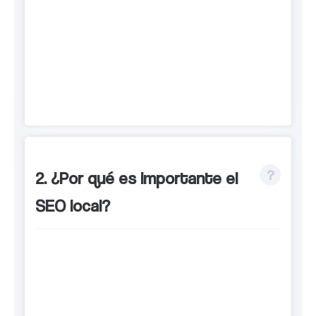
El SEO local es una estrategia de
marketing digital que se enfoca en
mejorar el posicionamiento en los
motores de búsqueda de un negocio
local.
2. ¿Por qué es importante el
SEO local?
El SEO local es importante porque
puede ayudar a atraer más clientes a
tu negocio local y mejorar tu visibilidad