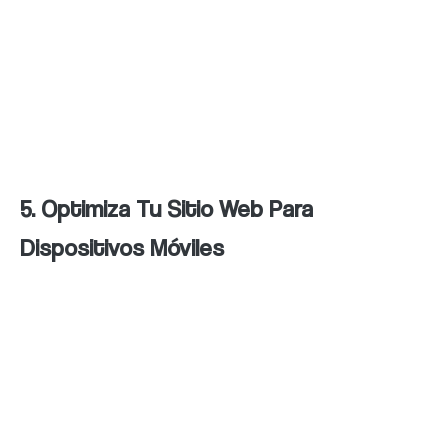
de calidad a través de estrategias como la
colaboración con otros negocios locales, la
participación en eventos o la publicación de
contenido en sitios web locales de alta
autoridad.
5. Optimiza Tu Sitio Web Para
Dispositivos Móviles
Cada vez más usuarios utilizan sus
dispositivos móviles para buscar productos y
servicios locales. Por eso, es importante que
tu sitio web esté optimizado para
dispositivos móviles, con un diseño y una