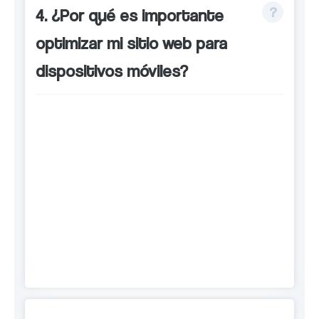
4. ¿Por qué es importante
optimizar mi sitio web para
dispositivos móviles?
Cada vez más usuarios utilizan sus
dispositivos móviles para buscar
productos y servicios locales. Por eso,
es importante que tu sitio web esté
optimizado para dispositivos móviles
para mejorar tu posicionamiento en
los motores de búsqueda.