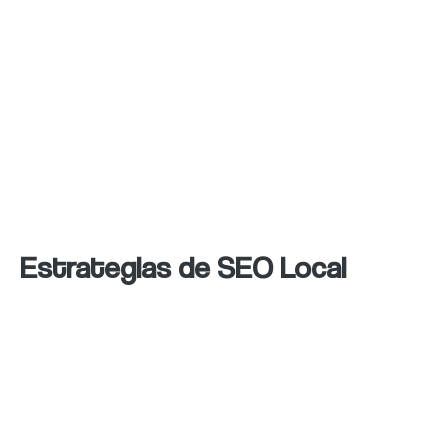
lugar de eso, se trata de implementar
estrategias de SEO local fáciles para mejorar
la presencia en línea de tu negocio y hacer
que los buscadores como Google Maps, te
reconozcan como una opción relevante para
los usuarios en tu localidad.
Estrategias de SEO Local
A continuación, te mostraremos las mejores
estrategias de optimización de búsqueda
(SEO) local que puedes implementar para
mejorar el posicionamiento de tu negocio en