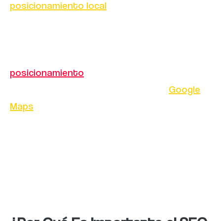
posicionamiento local
en buscadores, es
importante entender en qué consiste el SEO
local. Se trata de una estrategia de
marketing digital que se enfoca en mejorar el
posicionamiento
de un negocio local en los
resultados de búsqueda de Google,
Google
Maps
y otros motores de búsqueda. Es decir,
se optimiza la presencia en línea del negocio
en su área geográfica para que aparezca en
los primeros resultados cuando alguien
busca un producto o servicio relacionado en
la zona.