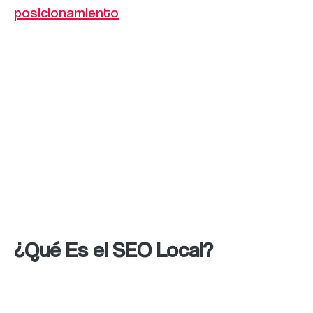
posicionamiento
SEO local puede ser la clave
para atraer más potenciales clientes y
aumentar tus ingresos. En este artículo, te
mostraremos las mejores estrategias de
búsqueda de palabras clave para el SEO local
y cómo utilizarlas para mejorar el
posicionamiento de tu negocio en las
búsquedas locales y destacar frente a tu
competencia local.
¿Qué Es el SEO Local?
Antes de hablar sobre las estrategias de