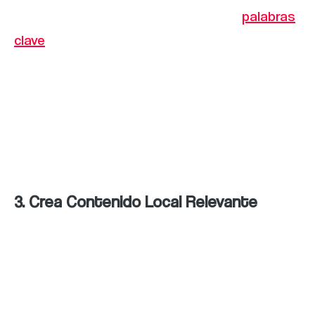
navegadores, es importante utilizar
palabras
clave
locales en tu pagina web web. Investiga
las palabras clave que utilizan tus clientes
potenciales para buscar productos o
servicios similares en tu área geográfica y
utiliza esas palabras clave en tus títulos,
descripciones y contenidos de tu sitio web.
3. Crea Contenido Local Relevante
El contenido es una de las formas más
efectivas de mejorar tu posicionamiento en
los buscadores y atraer más tráfico a tu