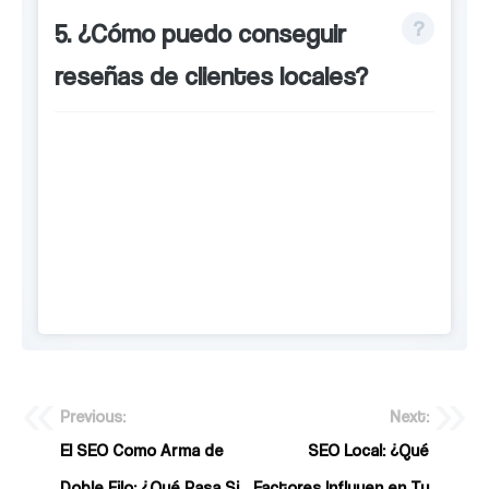
5. ¿Cómo puedo conseguir
reseñas de clientes locales?
Puedes conseguir reseñas de clientes
locales a través de solicitudes
directas, incentivos para reseñas
positivas y ofreciendo un excelente
servicio al cliente.
Previous:
Next:
El SEO Como Arma de
SEO Local: ¿Qué
Doble Filo: ¿Qué Pasa Si
Factores Influyen en Tu