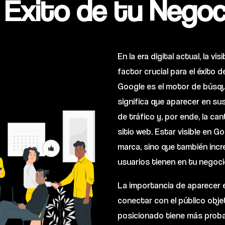
l Éxito de tu Negoc
En la era digital actual, la v
factor crucial para el éxito 
Google es el motor de búsqu
significa que aparecer en su
de tráfico y, por ende, la ca
sitio web. Estar visible en G
marca, sino que también incr
usuarios tienen en tu negoci
La importancia de aparecer 
conectar con el público objet
posicionado tiene más proba