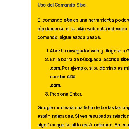
Uso del Comando Site:
El comando
site
es una herramienta podero
rápidamente si tu sitio web está indexado e
comando, sigue estos pasos:
Abre tu navegador web y dirígete a 
En la barra de búsqueda, escribe
site
.com
. Por ejemplo, si tu dominio es
mi
escribir
site
.com
.
Presiona Enter.
Google mostrará una lista de todas las pá
están indexadas. Si ves resultados relacio
significa que tu sitio está indexado. En c