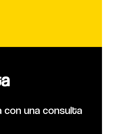
a​
a con una consulta