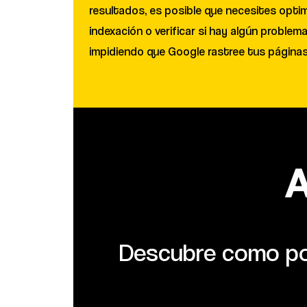
resultados, es posible que necesites optimi
indexación o verificar si hay algún problem
impidiendo que Google rastree tus páginas
A
Descubre como pos