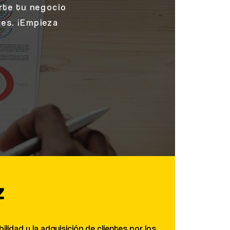
erte tu negocio
res. ¡Empieza
z
lidad y la adquisición de clientes por los