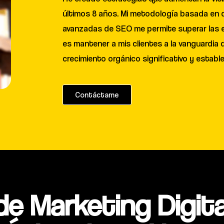
últimos 8 años. Mi metodología basada en d
avanzadas de SEO me permite superar las ex
es mantener a mis clientes a la vanguardia d
crecimiento orgánico significativo y establ
Contáctame
de Marketing Digita