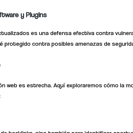
ftware y Plugins
ctualizados es una defensa efectiva contra vulnera
sté protegido contra posibles amenazas de segurid
b
ón web es estrecha. Aquí exploraremos cómo la mon
:
is de backlinks, sino también para identificar opor