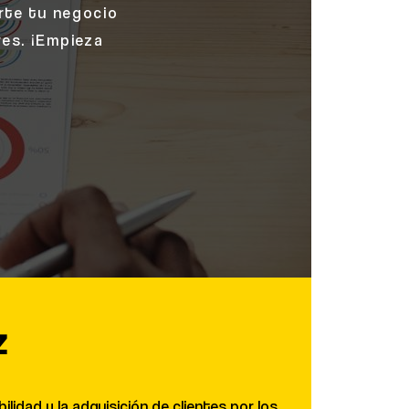
erte tu negocio
res. ¡Empieza
z
lidad y la adquisición de clientes por los