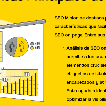
SEO Minion se destaca 
características que facil
SEO on-page. Entre sus 
Análisis de SEO o
permite a los usuar
elementos crucial
etiquetas de títul
encabezados y atr
Esto ayuda a ident
optimizar la visibi