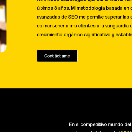
últimos 8 años. Mi metodología basada en d
avanzadas de SEO me permite superar las ex
es mantener a mis clientes a la vanguardia d
crecimiento orgánico significativo y establ
Contáctame
En el competitivo mundo del 