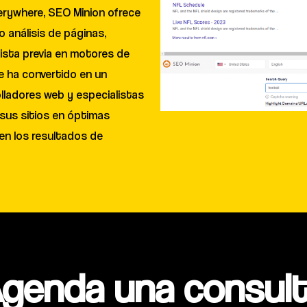
erywhere, SEO Minion ofrece
 análisis de páginas,
vista previa en motores de
e ha convertido en un
olladores web y especialistas
sus sitios en óptimas
en los resultados de
genda una consult