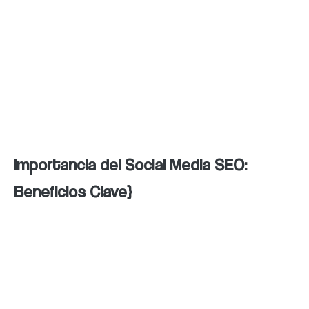
usuarios, con estrategias SEO que aseguran
la relevancia del contenido en los resultados
de búsqueda. Esta sinergia no solo
incrementa la visibilidad de una marca, sino
que también genera tráfico de calidad hacia
su sitio web, aumentando las conversiones.
Importancia del Social Media SEO:
Beneficios Clave}
El Social Media SEO es una herramienta
esencial para cualquier negocio que quiera
destacar en el entorno digital. Sus
beneficios incluyen: