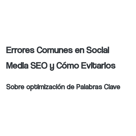
interacciones y el tráfico
generado es fundamental para
optimizar las estrategias.
Errores Comunes en Social
Media SEO y Cómo Evitarlos
Sobre optimización de Palabras Clave
Impacto negativo en la
experiencia del usuario:
El uso
excesivo de palabras clave puede
perjudicar la navegación del