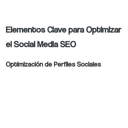
web, esenciales para mejorar la posición en
los resultados de búsqueda.
Elementos Clave para Optimizar
el Social Media SEO
Optimización de Perfiles Sociales
Uso de palabras clave relevantes:
Incluir palabras clave estratégicas
en las descripciones y nombres de
perfil facilita que los usuarios
encuentren la marca.