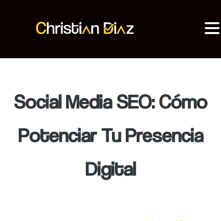
MENU
Christian Diaz
Consultor SEO
Social Media SEO: Cómo
Potenciar Tu Presencia
Digital
El Social Media SEO es una integración