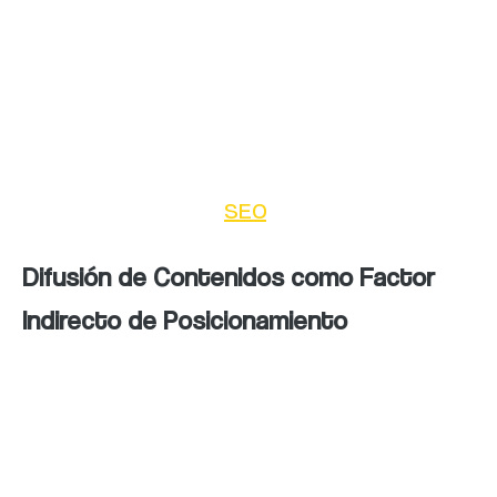
Las menciones y enlaces compartidos en
redes sociales pueden fortalecer la autoridad
de dominio de un sitio web. Aunque Google
no considera las señales sociales de forma
directa, el tráfico y la confianza que generan
son valiosos para el
SEO
.
Difusión de Contenidos como Factor
Indirecto de Posicionamiento
El contenido compartido en redes sociales
tiene el potencial de volverse viral, atrayendo
enlaces de alta calidad desde otros sitios