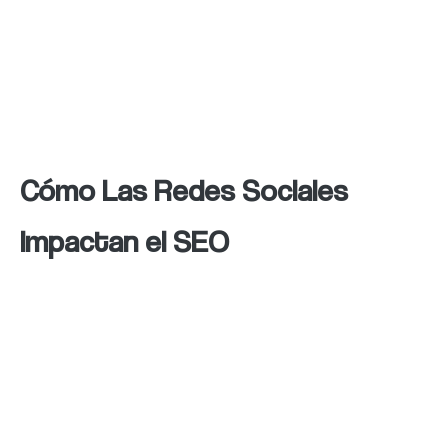
Una estrategia bien ejecutada puede guiar a
los usuarios desde las redes sociales hacia el
sitio web, optimizando el embudo de
conversión y aumentando las ventas.
Cómo Las Redes Sociales
Impactan el SEO
Las redes sociales, aunque no son un factor
directo de posicionamiento, influyen en el
SEO de forma indirecta al generar señales
sociales.