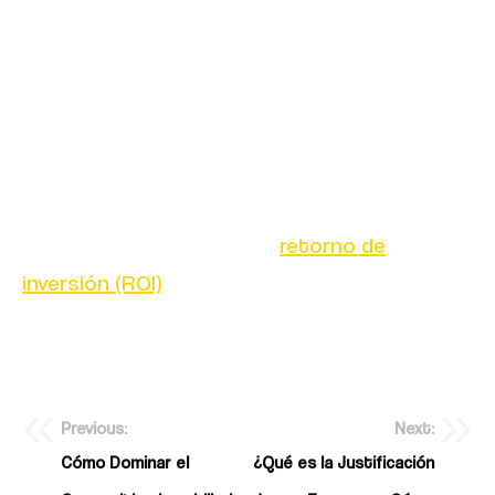
Monitorea los resultados y ajusta
tus estrategias en función de los
datos obtenidos.
Adoptar nuevas herramientas y tendencias
garantiza que las estrategias sigan siendo
efectivas, maximizando el
retorno de
inversión (ROI)
y asegurando una presencia
digital sólida.
Previous:
Next:
Cómo Dominar el
¿Qué es la Justificación