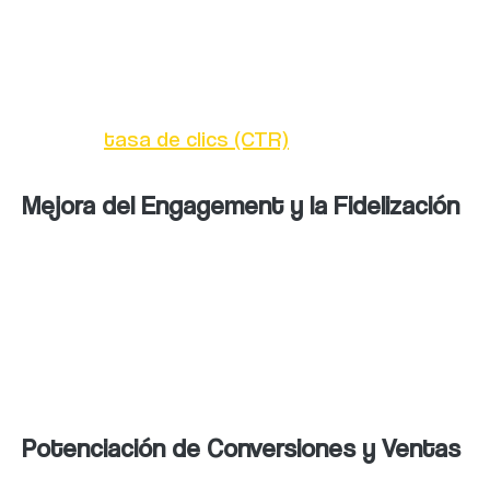
publicaciones en redes sociales son más
propensos a visitar el sitio web asociado, lo
que incrementa el tráfico y mejora métricas
como la
tasa de clics (CTR)
.
Mejora del Engagement y la Fidelización
Las redes sociales permiten una interacción
directa con el público objetivo, lo que
fomenta relaciones sólidas y un mayor
compromiso con la marca.
Potenciación de Conversiones y Ventas