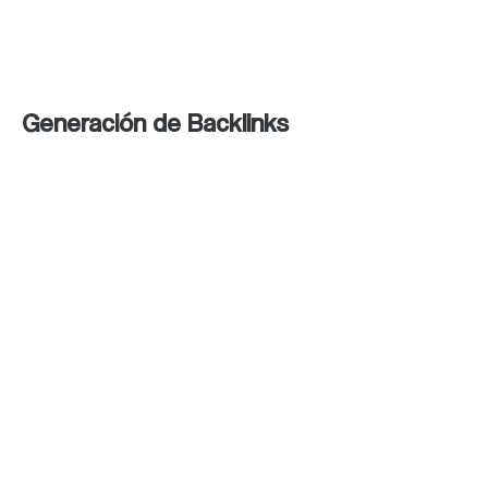
posicionamiento dentro de las
plataformas sociales.
Generación de Backlinks
Colaboración con influencers y
líderes del sector:
Asociarse con
personas influyentes genera
menciones y enlaces hacia el sitio
web.
Uso de plataformas con enlaces
“dofollow”:
Algunas plataformas,
como Pinterest y Tumblr,
permiten incluir enlaces que