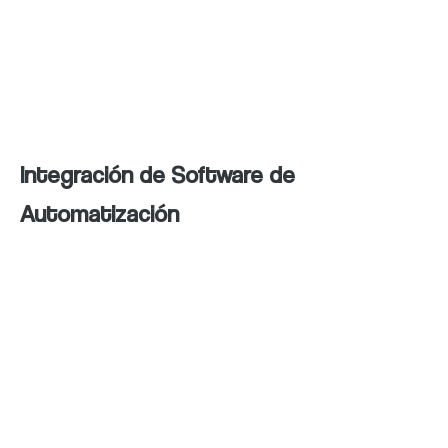
publicaciones interactivas:
Fomentan el engagement y
proporcionan información sobre
las preferencias de los usuarios.
Integración de Software de
Automatización
Utilización de herramientas
avanzadas:
Plataformas como
Salesforce y MailChimp facilitan la
automatización de campañas.
Medición de métricas clave:
Monitorear el alcance, las