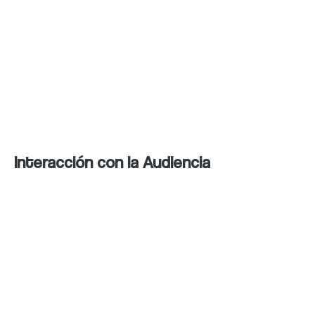
Segmentación avanzada:
Parámetros como ubicación,
intereses y comportamiento del
usuario aseguran que los
anuncios lleguen al público
adecuado.
Interacción con la Audiencia
Respuesta activa a comentarios
y mensajes:
Responder a las
interacciones de los usuarios
genera confianza y fidelización.
Creación de encuestas y