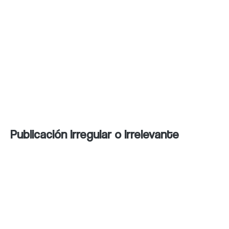
usuario y aumentar la tasa de
rebote.
Efecto adverso en el SEO:
Google
penaliza la sobre optimización
mediante el “keyword stuffing”, lo
que afecta el posicionamiento.
Publicación Irregular o Irrelevante
Frecuencia constante:
Es esencial
mantener un calendario de
publicaciones regular para
mantener el interés de la