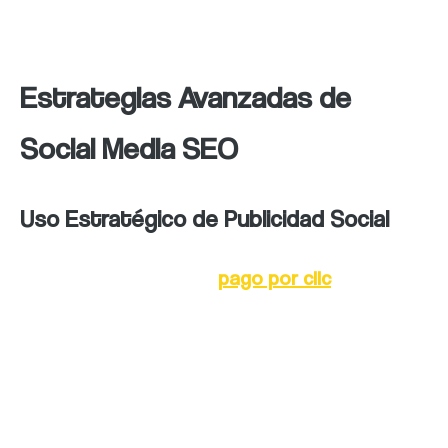
transfieren autoridad al sitio web.
Estrategias Avanzadas de
Social Media SEO
Uso Estratégico de Publicidad Social
Campañas PPC (
pago por clic
):
Las campañas en redes sociales
como Facebook e Instagram
aumentan el alcance y atraen
tráfico cualificado.