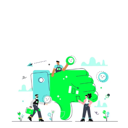
audiencia.
Contenido relevante:
El contenido
debe estar alineado con los
intereses y expectativas del
público objetivo.