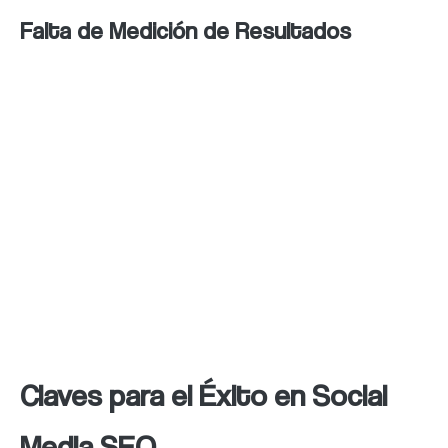
Falta de Medición de Resultados
Uso de herramientas analíticas:
Google Analytics y las
estadísticas de redes sociales
proporcionan información valiosa.
Ajuste constante:
Los datos
recopilados permiten identificar
qué tácticas funcionan mejor y
optimizar los recursos.
Claves para el Éxito en Social
Media SEO