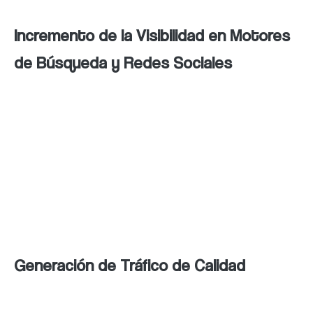
Incremento de la Visibilidad en Motores
de Búsqueda y Redes Sociales
La integración de estrategias SEO con redes
sociales amplifica el alcance de una marca. El
contenido optimizado y compartido en
plataformas sociales puede generar enlaces
entrantes que mejoran el posicionamiento
en buscadores.
Generación de Tráfico de Calidad
Los usuarios que interactúan con