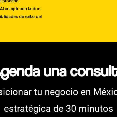
l proceso.
 Al cumplir con todos
bilidades de éxito del
genda una consult
cionar tu negocio en Méxi
estratégica de 30 minutos