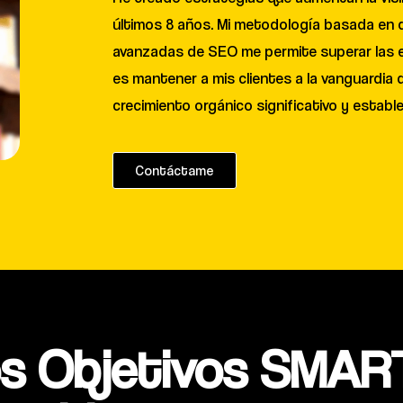
últimos 8 años. Mi metodología basada en d
avanzadas de SEO me permite superar las ex
es mantener a mis clientes a la vanguardia d
crecimiento orgánico significativo y establ
Contáctame
s Objetivos SMART