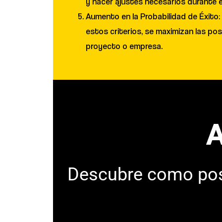
y hacer ajustes necesarios durante e
Aumento en la Probabilidad de Éxito:
estos criterios, se maximizan las posi
proyecto o empresa.
A
Descubre como posi