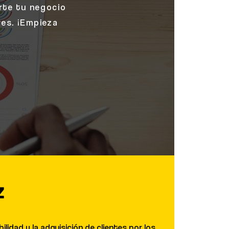
erte tu negocio
res. ¡Empieza
z
lidad y la adquisición de clientes por los