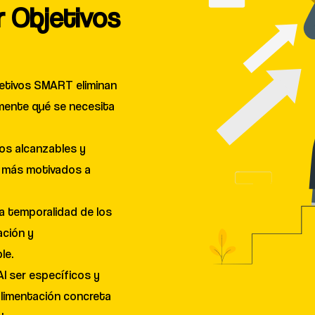
ar Objetivos
jetivos SMART eliminan
mente qué se necesita
vos alcanzables y
n más motivados a
La temporalidad de los
ación y
le.
Al ser específicos y
alimentación concreta