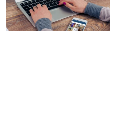
elección del mejor motor de búsqueda
depende de las necesidades y objetivos de
cada empresa. Si se quiere llegar a un público
más amplio, es probable que Google sea la
mejor opción, mientras que si se quiere un
enfoque más visual en los resultados de
búsqueda, Bing podría ser la mejor opción. Es
importante realizar una investigación y
pruebas para determinar cuál es el mejor
motor de búsqueda para su negocio.