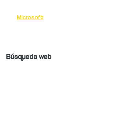
Bing es un motor de búsqueda desarrollado
por
Microsoft
que ofrece una amplia gama de
funciones. Algunas de las funciones
principales de Bing son:
Búsqueda web
La función principal de Bing es proporcionar
resultados de búsqueda relevantes para las
consultas de los usuarios. Los resultados de
búsqueda incluyen enlaces a páginas web,
imágenes, videos y noticias relacionadas con
la búsqueda del usuario.