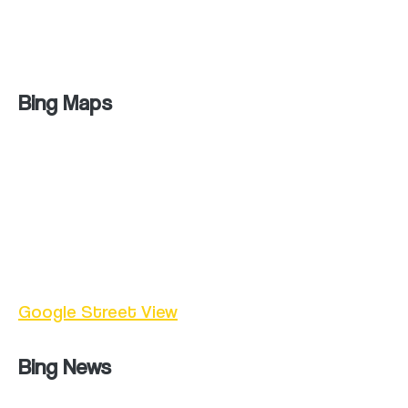
búsquedas de productos o lugares
turísticos.
Bing Maps
Bing Maps es un servicio de mapas en línea
que ofrece vistas satelitales, mapas de
carreteras y direcciones detalladas. También
incluye una función de búsqueda de lugares y
una opción de “Street View” similar a la de
Google Street View
.
Bing News