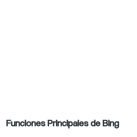
Bing Translator es un servicio de traducción
en línea que ofrece traducciones
instantáneas de texto y páginas web a más
de 60 idiomas.
En general, Bing ofrece una experiencia de
búsqueda similar a la de Google, con algunas
características adicionales como resultados
de búsqueda visuales y servicios de mapas y
noticias integrados.
Funciones Principales de Bing