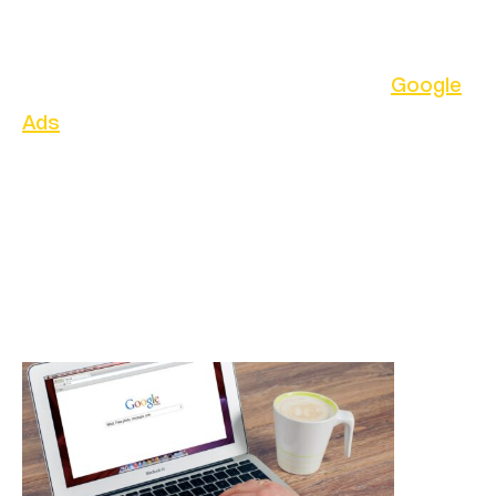
En cuánto a la publicidad en motores de
búsqueda, ambos muestran opciones
similares de publicidad pagada, como
Google
Ads
y Bing Ads. Sin embargo, Google tiene
una cuota de mercado significativamente
mayor en términos de publicidad en motores
de búsqueda, por lo que puede ser más fácil
llegar a un público más amplio a través de
Google Ads.
La