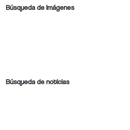
Búsqueda de imágenes
Bing Image Search es un servicio de
búsqueda de imágenes en línea que permite
a los usuarios buscar imágenes por palabra
clave y filtrar los resultados por tipo de
imagen, tamaño y formato.
Búsqueda de noticias
Bing News es un
servicio de noticias en línea
que ofrece noticias de diferentes fuentes
y
categorías. También incluye una opción de
búsqueda de noticias por palabra clave.