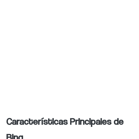
dispositivos con sistema operativo Windows
,
lo que significa que muchas personas utilizan
Bing sin siquiera darse cuenta.
Además, Bing ofrece resultados de búsqueda
más visuales, con imágenes y videos
destacados en los resultados de búsqueda.
Esto puede ser especialmente útil para las
búsquedas de productos o lugares
turísticos.
Características Principales de
Bing