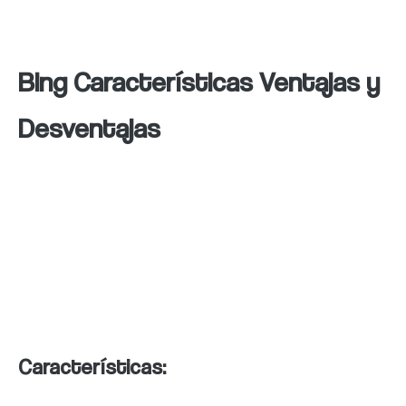
traducción y vídeos.
Bing Características Ventajas y
Desventajas
Aunque no tiene tanta cuota de mercado
como Google, sigue siendo una opción
popular para muchas personas. Aquí hay
algunas de las características, ventajas y
desventajas de Bing:
Características: