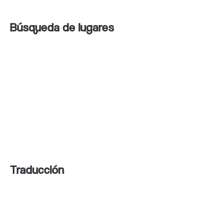
Búsqueda de lugares
Bing Maps es un
servicio de mapas en línea
que ofrece vistas satelitales,
mapas de
carreteras y direcciones detalladas. También
incluye una función de búsqueda de lugares y
una opción de “Street View” similar a la de
Google Street View.
Traducción
Bing Translator es un servicio de traducción
que ofrece traducciones instantáneas de