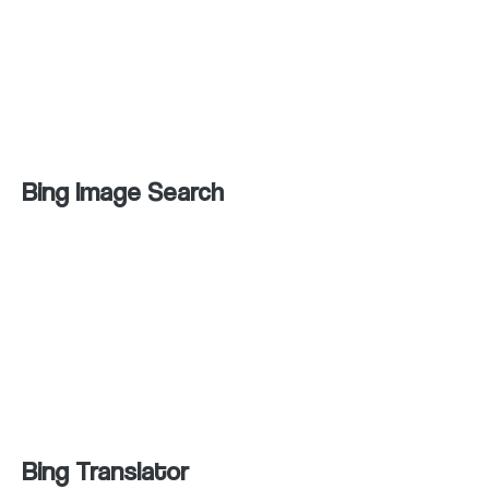
Bing News es un servicio de noticias en línea
que ofrece noticias de diferentes fuentes y
categorías. También incluye una opción de
búsqueda de noticias por palabra clave.
Bing Image Search
Bing Image Search es un servicio de
búsqueda de imágenes en línea que permite
a los usuarios buscar imágenes por palabra
clave y filtrar los resultados por tipo de
imagen, tamaño y formato.
Bing Translator