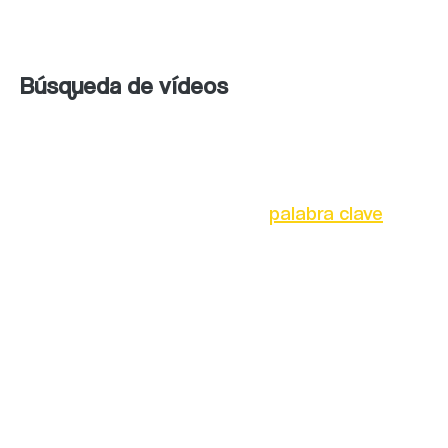
texto y páginas web a más de 60 idiomas.
Búsqueda de vídeos
Bing Video Search es un
servicio de
búsqueda de vídeos que permite a los
usuarios buscar vídeos por
palabra clave
y
filtrar los resultados por duración, formato y
fuente.
En general, Bing ofrece una amplia gama de
funciones de búsqueda que van más allá de la
búsqueda web tradicional, incluyendo
búsqueda de imágenes, noticias, lugares,