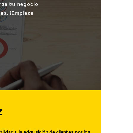
erte tu negocio
res. ¡Empieza
z
lidad y la adquisición de clientes por los