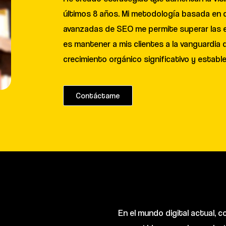
últimos 8 años. Mi metodología basada en d
avanzadas de SEO me permite superar las ex
es mantener a mis clientes a la vanguardia d
crecimiento orgánico significativo y establ
Contáctame
En el mundo digital actual, c