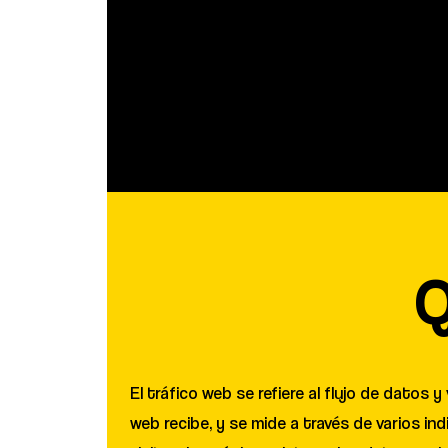
Q
El tráfico web se refiere al flujo de datos 
web recibe, y se mide a través de varios in