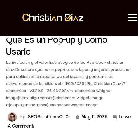
MENU
Christian Diaz
Consultor SEO
BLOGS
Qué Es un Pop-up y Cómo
Usarlo
La Evolución y el Valor Estratégico de los Pop-Ups - christian
diaz Descubre qué es un pop-up, sus tipos y mejores prácticas
para optimizar la experiencia del usuario y generar más
conversiones en tu sitio web. 11/05/2025 | By Christian Diaz /*!
elementor - v3.20.0 - 26-03-2024 */ .elementor-widget-
image{text-align:center}.elementor-widget-image
a{display:inline-block}.elementor-widget-image
By
SEOSolutionsCr Cr
May 11, 2025
Leave
A Comment