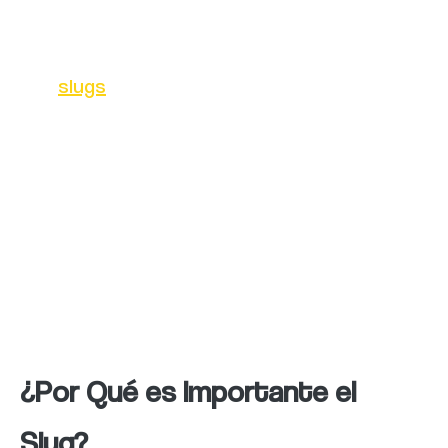
página.
Los
slugs
suelen ser utilizados en blogs y
otros sitios web para identificar de manera
clara el contenido de una página,
especialmente cuando el título es
demasiado largo o complicado. Además, los
slugs pueden ser utilizados por los motores
de búsqueda para indexar y clasificar el
contenido de una página.
¿Por Qué es Importante el
Slug?