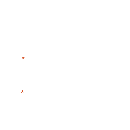
Name
*
Email
*
Website