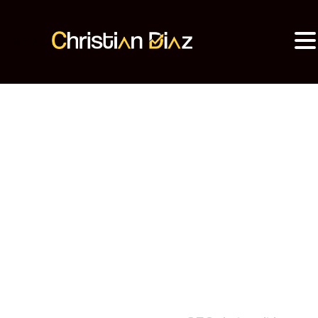
MENU
Christian Diaz
Consultor SEO
Si eres nuevo en el mundo del SEO y el
marketing en línea, es posible que te hayas
topado con el término “slug”. Aunque suene
un poco extraño, los slugs son un elemento
clave para el posicionamiento de tu sitio web
en los motores de búsqueda. En este
artículo, te explicaremos qué es un slug, por
qué es importante y cómo puedes