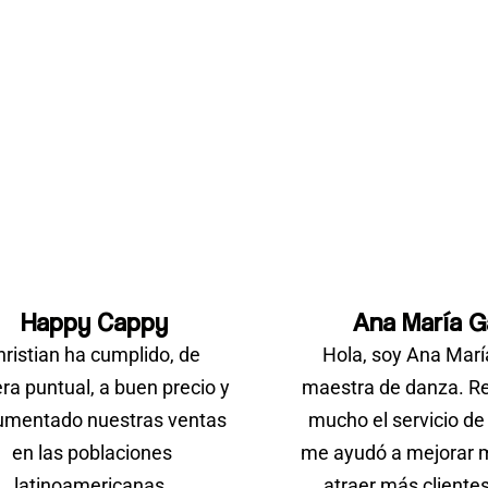
Happy Cappy
Ana María G
ristian ha cumplido, de
Hola, soy Ana Marí
a puntual, a buen precio y
maestra de danza. 
umentado nuestras ventas
mucho el servicio de 
en las poblaciones
me ayudó a mejorar m
latinoamericanas.
atraer más clientes