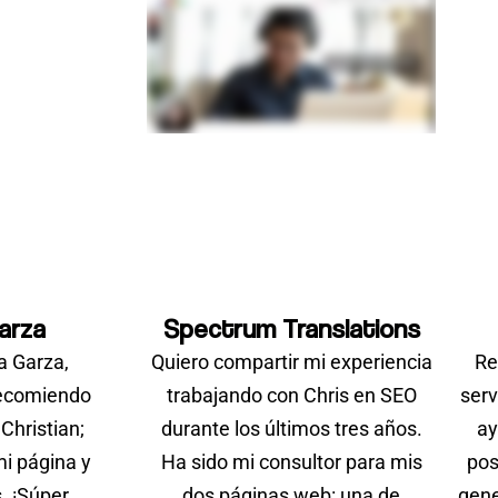
arza
Spectrum Translations
a Garza,
Quiero compartir mi experiencia
Re
Recomiendo
trabajando con Chris en SEO
serv
Christian;
durante los últimos tres años.
ay
i página y
Ha sido mi consultor para mis
pos
. ¡Súper
dos páginas web: una de
gene