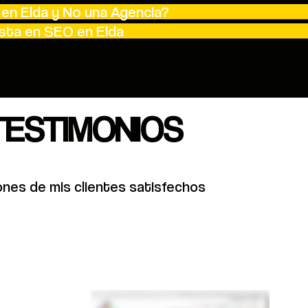
en Elda y No una Agencia?
ista en SEO en Elda
TESTIMONIOS
ones de mis clientes satisfechos